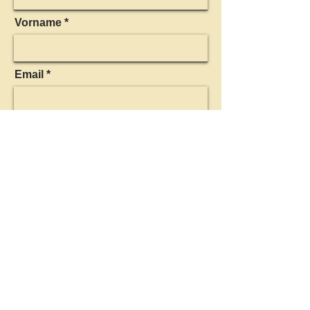
Vorname
Email
Ihre Nachricht
*Hiermit erkläre ich mich
einverstanden, dass meine in das
Kontaktformular eingegebenen Daten
elektronisch gespeichert und zum
Zweck der Kontaktaufnahme
verarbeitet und genutzt werden. Mir ist
bekannt, dass ich meine Einwilligung